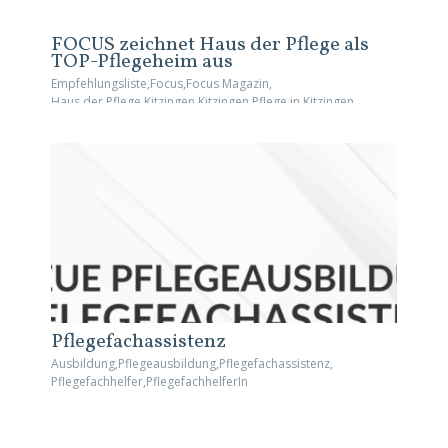
FOCUS zeichnet Haus der Pflege als
TOP-Pflegeheim aus
Empfehlungsliste
,
Focus
,
Focus Magazin
,
Haus der Pflege Kitzingen
,
Kitzingen
,
Pflege in Kitzingen
,
Pflegeheim
,
TOP-Pflegeheim
Pflegefachassistenz
Ausbildung
,
Pflegeausbildung
,
Pflegefachassistenz
,
Pflegefachhelfer
,
PflegefachhelferIn