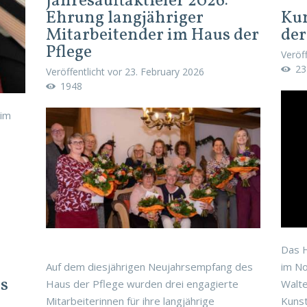
Jahresauftaktfeier 2026:
Ehrung langjähriger
Kun
Mitarbeitender im Haus der
der
Pflege
Veröf
23
Veröffentlicht vor
23. February 2026
1948
 im
Das 
Auf dem diesjährigen Neujahrsempfang des
im N
s
Haus der Pflege wurden drei engagierte
Walte
Mitarbeiterinnen für ihre langjährige
Kunst