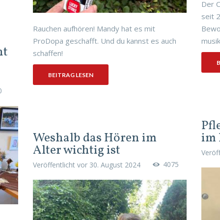
Der C
seit 
Rauchen aufhören! Mandy hat es mit
Bewoh
ProDopa geschafft. Und du kannst es auch
musika
ht
schaffen!
B
BEITRAG LESEN
0
Pfl
Weshalb das Hören im
im 
Alter wichtig ist
Veröf
4075
Veröffentlicht vor
30. August 2024