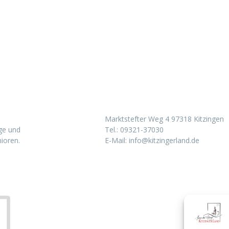
Kontaktieren Sie uns:
Marktstefter Weg 4 97318 Kitzingen
ege und
Tel.:
09321-37030
ioren.
E-Mail:
info@kitzingerland.de
flege