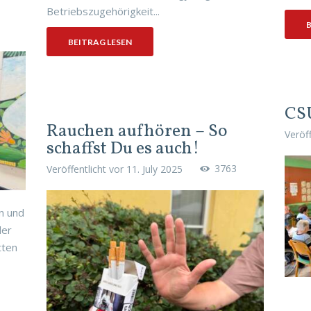
Betriebszugehörigkeit...
B
BEITRAG LESEN
CS
Rauchen aufhören – So
Veröf
schaffst Du es auch!
3763
Veröffentlicht vor
11. July 2025
n und
der
tten