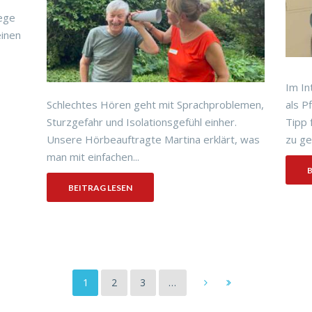
lege
einen
Im In
Schlechtes Hören geht mit Sprachproblemen,
als P
Sturzgefahr und Isolationsgefühl einher.
Tipp 
Unsere Hörbeauftragte Martina erklärt, was
zu ge
man mit einfachen...
B
BEITRAG LESEN
1
2
3
…