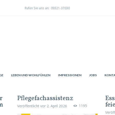
Rufen Sie uns an:
09321-37030
GE
LEBEN UND WOHLFÜHLEN
IMPRESSIONEN
JOBS
KONT
r
Pflegefachassistenz
Ess
im
fei
1195
Veröffentlicht vor
2. April 2026
Veröf