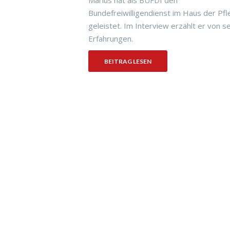
Marius hat als BUFDI den
Bundefreiwilligendienst im Haus der Pf
geleistet. Im Interview erzählt er von s
Erfahrungen.
BEITRAG LESEN