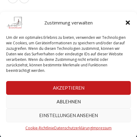
Zustimmung verwalten
Attraktiver Arbeitgeber Pflege
Um dir ein optimales Erlebnis zu bieten, verwenden wir Technologien
wie Cookies, um Geräteinformationen zu speichern und/oder darauf
zuzugreifen. Wenn du diesen Technologien zustimmst, können wir
Daten wie das Surfverhalten oder eindeutige IDs auf dieser Website
verarbeiten. Wenn du deine Zustimmung nicht erteilst oder
zurückziehst, können bestimmte Merkmale und Funktionen
beeinträchtigt werden.
AKZEPTIEREN
ABLEHNEN
EINSTELLUNGEN ANSEHEN
Haus der Pflege – KITZINGERLAND GmbH © 2025. All rights reserved.
Impressum
|
Datenschutzerklärung
|
Cookie-Richtlinien
Cookie-Richtlinie
Datenschutzerklärung
Impressum
|
Hinweisgeberschutz
|
FAQs
|
Pflegecampus
|