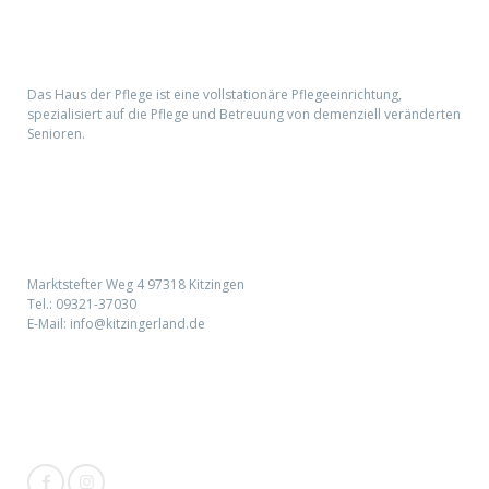
Haus der Pflege
Das Haus der Pflege ist eine vollstationäre Pflegeeinrichtung,
spezialisiert auf die Pflege und Betreuung von demenziell veränderten
Senioren.
Kontaktieren Sie uns:
Marktstefter Weg 4 97318 Kitzingen
Tel.:
09321-37030
E-Mail:
info@kitzingerland.de
Social Media